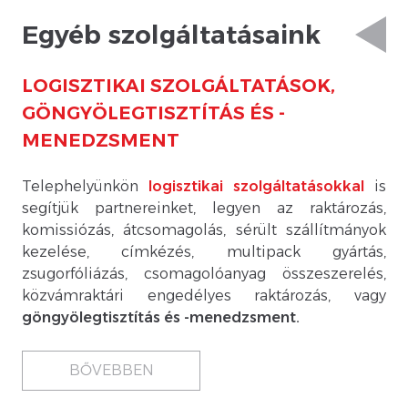
Egyéb szolgáltatásaink
LOGISZTIKAI SZOLGÁLTATÁSOK,
GÖNGYÖLEGTISZTÍTÁS ÉS -
MENEDZSMENT
Telephelyünkön
logisztikai szolgáltatásokkal
is
segítjük partnereinket, legyen az raktározás,
komissiózás, átcsomagolás, sérült szállítmányok
kezelése, címkézés, multipack gyártás,
zsugorfóliázás, csomagolóanyag összeszerelés,
közvámraktári engedélyes raktározás, vagy
göngyölegtisztítás és -menedzsment.
BŐVEBBEN