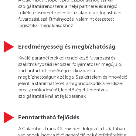
szolgáltatásrendszere, a helyi partnerei és a régió
tökéletes ismerete jelentik az alapot a kifogástalan
fuvarozási, szállítmányozási, valamint összetett
logisztikai megoldásokhoz.
Eredményesség és megbízhatóság
Kiváló paraméterekkel rendelkező fuvarozási és
szállítmányozási rendszer, folyamatosan megújuló,
karbantartott, minőségi eszközpark a
megbízhatóságunk záloga. Szakértelem és innováció
jelenti a stabil hátteret, ami gondoskodik a rendszer
precíz működéséről, lehetőséget teremtve a
szolgáltatási kínálat fejlődésének.
Fenntartható fejlődés
A Galambos Trans Kft. minden dolgozója tudatában
van annak, hogy a jövő generációinak életfeltételeit a