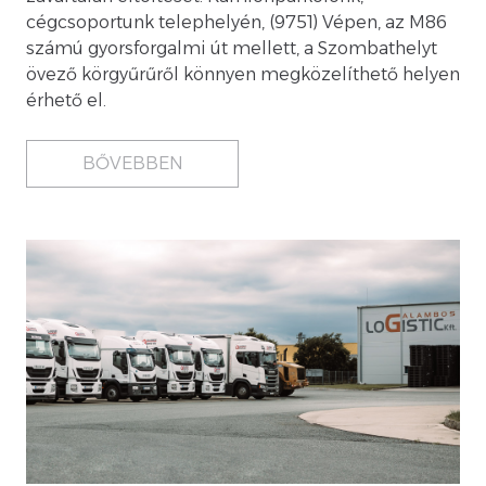
cégcsoportunk telephelyén, (9751) Vépen, az M86
számú gyorsforgalmi út mellett, a Szombathelyt
övező körgyűrűről könnyen megközelíthető helyen
érhető el.
BŐVEBBEN