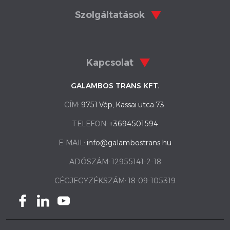
Szolgáltatások
Kapcsolat
GALAMBOS TRANS KFT.
CÍM:
9751 Vép, Kassai utca 73.
TELEFON:
+3694501594
E-MAIL:
info@galambostrans.hu
ADÓSZÁM: 12955141-2-18
CÉGJEGYZÉKSZÁM: 18-09-105319