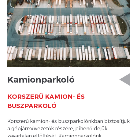
Kamionparkoló
KORSZERŰ KAMION- ÉS
BUSZPARKOLÓ
Korszerű kamion- és buszparkolónkban biztosítjuk
a gépjárművezetők részére, pihenőidejük
zavartalan eltöltését. Kamionparkolónk,