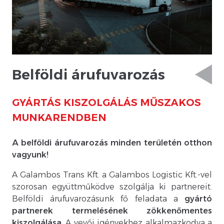
Belföldi árufuvarozás
GYÁRTÁS KISZOLGÁLÁS MŰSZAKOS
MUNKARENDBEN
A belföldi árufuvarozás minden területén otthon
vagyunk!
A Galambos Trans Kft. a Galambos Logistic Kft.-vel
szorosan együttműködve szolgálja ki partnereit.
Belföldi árufuvarozásunk fő feladata a
gyártó
partnerek termelésének zökkenőmentes
kiszolgálása
. A vevői igényekhez alkalmazkodva a