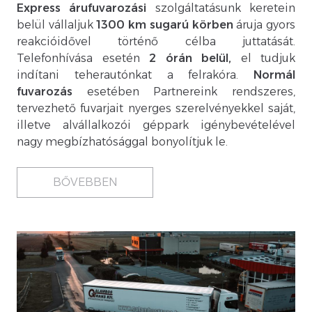
Express
árufuvarozási
szolgáltatásunk keretein
belül vállaljuk
1300 km sugarú körben
áruja gyors
reakcióidővel történő célba juttatását.
Telefonhívása esetén
2 órán belül,
el tudjuk
indítani teherautónkat a felrakóra.
Normál
fuvarozás
esetében Partnereink rendszeres,
tervezhető fuvarjait nyerges szerelvényekkel saját,
illetve alvállalkozói géppark igénybevételével
nagy megbízhatósággal bonyolítjuk le.
BŐVEBBEN